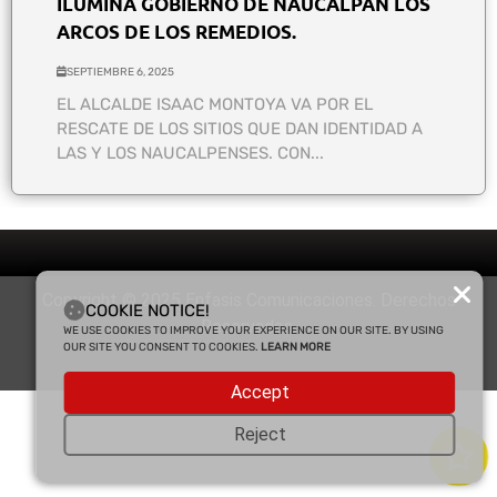
ILUMINA GOBIERNO DE NAUCALPAN LOS
ARCOS DE LOS REMEDIOS.
SEPTIEMBRE 6, 2025
EL ALCALDE ISAAC MONTOYA VA POR EL
RESCATE DE LOS SITIOS QUE DAN IDENTIDAD A
LAS Y LOS NAUCALPENSES. CON...
Copyright © 2025 Enfasis Comunicaciones. Derechos
COOKIE NOTICE!
Reservados.
WE USE COOKIES TO IMPROVE YOUR EXPERIENCE ON OUR SITE. BY USING
OUR SITE YOU CONSENT TO COOKIES.
LEARN MORE
Accept
Reject