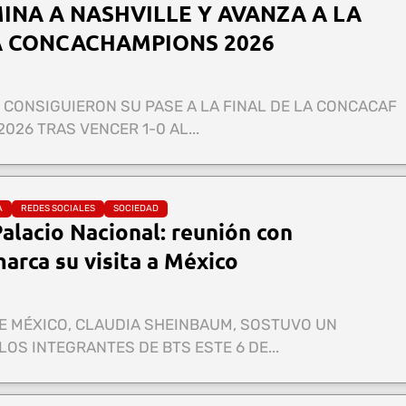
MINA A NASHVILLE Y AVANZA A LA
A CONCACHAMPIONS 2026
 CONSIGUIERON SU PASE A LA FINAL DE LA CONCACAF
026 TRAS VENCER 1-0 AL...
A
REDES SOCIALES
SOCIEDAD
Palacio Nacional: reunión con
rca su visita a México
E MÉXICO, CLAUDIA SHEINBAUM, SOSTUVO UN
OS INTEGRANTES DE BTS ESTE 6 DE...