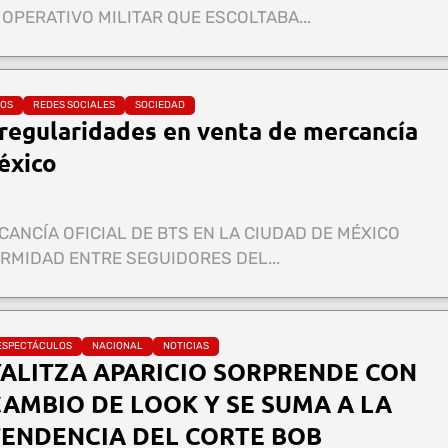
OPERATIVO MILITAR QUE ESCOLTABA...
LOS
REDES SOCIALES
SOCIEDAD
regularidades en venta de mercancía
éxico
CANCÍA OFICIAL DE BTS EN LA CIUDAD DE MÉXICO
MIDAD ENTRE SEGUIDORES DEL...
ESPECTÁCULOS
NACIONAL
NOTICIAS
YALITZA APARICIO SORPRENDE CON
AMBIO DE LOOK Y SE SUMA A LA
TENDENCIA DEL CORTE BOB