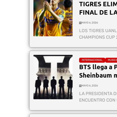
TIGRES ELI
FINAL DE L
MAYO 6, 2026
LOS TIGRES UANL
CHAMPIONS CUP 2
INTERNACIONAL
MUSIC
BTS llega a 
Sheinbaum ma
MAYO 6, 2026
LA PRESIDENTA D
ENCUENTRO CON L