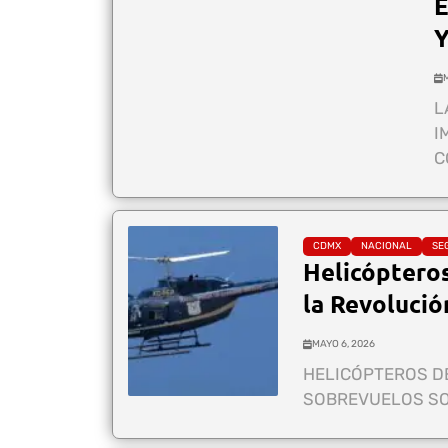
L
I
C
CDMX
NACIONAL
SE
Helicóptero
la Revolució
MAYO 6, 2026
HELICÓPTEROS D
SOBREVUELOS SO