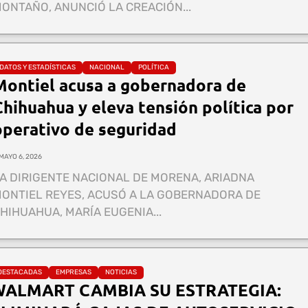
MONTAÑO, ANUNCIÓ LA CREACIÓN...
DATOS Y ESTADÍSTICAS
NACIONAL
POLÍTICA
Montiel acusa a gobernadora de
Chihuahua y eleva tensión política por
operativo de seguridad
MAYO 6, 2026
A DIRIGENTE NACIONAL DE MORENA, ARIADNA
ONTIEL REYES, ACUSÓ A LA GOBERNADORA DE
HIHUAHUA, MARÍA EUGENIA...
DESTACADAS
EMPRESAS
NOTICIAS
WALMART CAMBIA SU ESTRATEGIA: