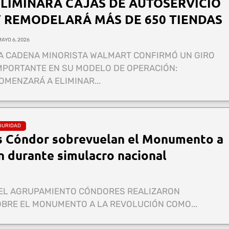
ELIMINARÁ CAJAS DE AUTOSERVICIO
Y REMODELARÁ MÁS DE 650 TIENDAS
MAYO 6, 2026
A CADENA MINORISTA WALMART CONFIRMÓ UN GIRO
MPORTANTE EN SU MODELO DE OPERACIÓN:
OMENZARÁ A ELIMINAR...
GURIDAD
s Cóndor sobrevuelan el Monumento a
n durante simulacro nacional
EL AGRUPAMIENTO CÓNDORES REALIZARON
BRE EL MONUMENTO A LA REVOLUCIÓN COMO...