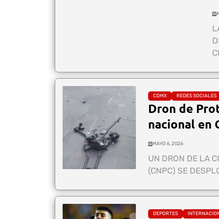
L
D
C
CDMX
REDES SOCIALES
Dron de Prot
nacional en
MAYO 6, 2026
UN DRON DE LA C
(CNPC) SE DESPL
DEPORTES
INTERNACIO