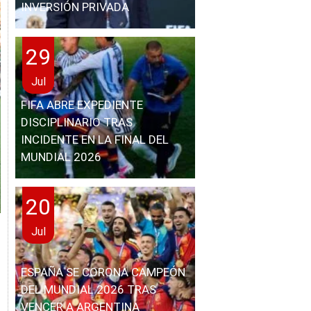
INVERSIÓN PRIVADA
29
Jul
FIFA ABRE EXPEDIENTE
DISCIPLINARIO TRAS
INCIDENTE EN LA FINAL DEL
MUNDIAL 2026
20
Jul
ESPAÑA SE CORONA CAMPEÓN
DEL MUNDIAL 2026 TRAS
VENCER A ARGENTINA