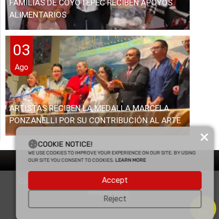
FAMILIAS DE COYOTEPEC RECIBEN APOYOS
ALIMENTARIOS
03
Ago
ARTISTAS RECIBEN LA MEDALLA MARCELA
PONZANELLI POR SU CONTRIBUCIÓN AL ARTE
COOKIE NOTICE!
WE USE COOKIES TO IMPROVE YOUR EXPERIENCE ON OUR SITE. BY USING
OUR SITE YOU CONSENT TO COOKIES.
LEARN MORE
Accept
Copyright © 2025 Enfasis Comunicaciones. Derechos
Reservados.
Reject