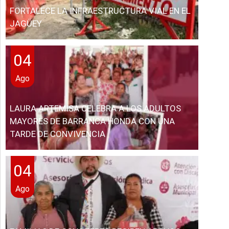
FORTALECE LA INFRAESTRUCTURA VIAL EN EL
JAGÜEY
04
Ago
LAURA ARTEMISA CELEBRA A LOS ADULTOS
MAYORES DE BARRANCA HONDA CON UNA
TARDE DE CONVIVENCIA
04
Ago