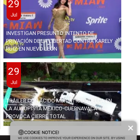
29
Jul
INVESTIGAN PRESUNTO INTENTO DE
PRIVACIÓN DE LA LIBERTAD CONTRA KARELY
RUIZ EN NUEVO LEÓN
29
Jul
TRÁILER CON ÁCIDO MURIÁTICO VUELCA EN
LA AUTOPISTA MÉXICO-CUERNAVACA Y
PROVOCA CIERRE TOTAL
COOKIE NOTICE!
WE USE COOKIES TO IMPROVE YOUR EXPERIENCE ON OUR SITE. BY USING