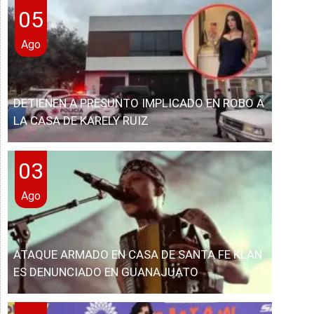
05
Ago
DETIENEN A PRESUNTO IMPLICADO EN ROBO A
LA CASA DE KARELY RUIZ
03
Ago
ATAQUE ARMADO EN CASA DE SANTA FE KLAN
ES DENUNCIADO EN GUANAJUATO