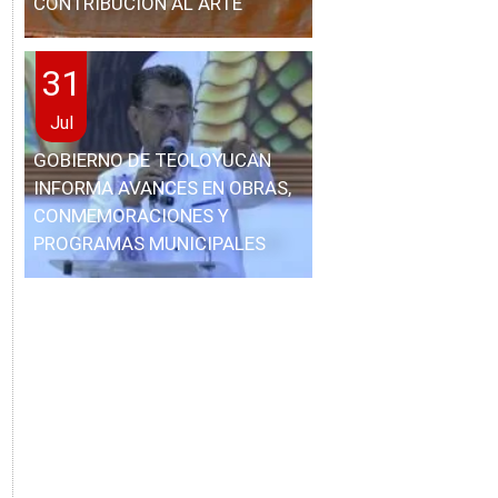
CONTRIBUCIÓN AL ARTE
31
Jul
GOBIERNO DE TEOLOYUCAN
INFORMA AVANCES EN OBRAS,
CONMEMORACIONES Y
PROGRAMAS MUNICIPALES