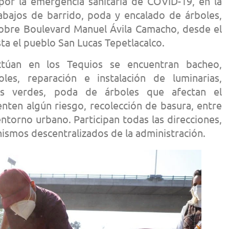
or la emergencia sanitaria de COVID-19, en la
rabajos de barrido, poda y encalado de árboles,
sobre Boulevard Manuel Ávila Camacho, desde el
ta el pueblo San Lucas Tepetlacalco.
ctúan en los Tequios se encuentran bacheo,
les, reparación e instalación de luminarias,
as verdes, poda de árboles que afectan el
nten algún riesgo, recolección de basura, entre
ntorno urbano. Participan todas las direcciones,
nismos descentralizados de la administración.