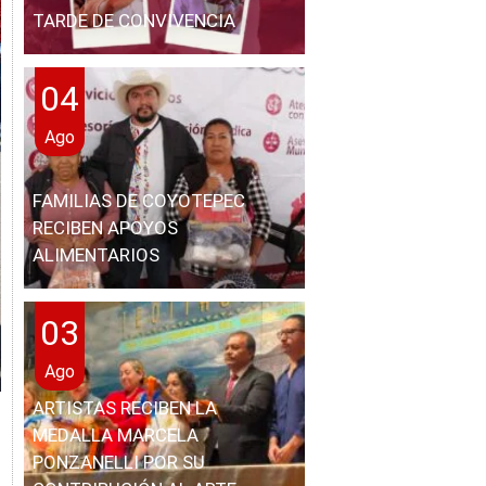
TARDE DE CONVIVENCIA
04
Ago
FAMILIAS DE COYOTEPEC
RECIBEN APOYOS
ALIMENTARIOS
03
Ago
ARTISTAS RECIBEN LA
MEDALLA MARCELA
PONZANELLI POR SU