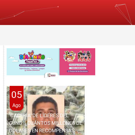
05
Ago
‘CACERÍA’ DE LÍDERES DEL
CJNG: ¿CUÁNTOS MILLONES DE
DÓLARES EN RECOMPENSAS