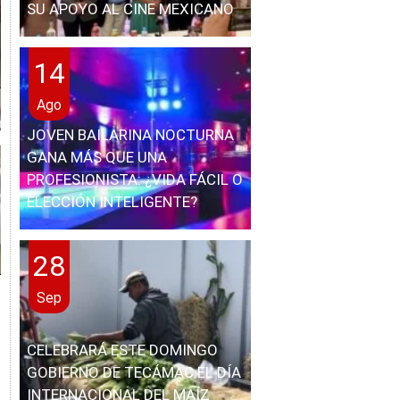
SU APOYO AL CINE MEXICANO
14
Ago
JOVEN BAILARINA NOCTURNA
GANA MÁS QUE UNA
PROFESIONISTA: ¿VIDA FÁCIL O
ELECCIÓN INTELIGENTE?
28
Sep
CELEBRARÁ ESTE DOMINGO
GOBIERNO DE TECÁMAC EL DÍA
INTERNACIONAL DEL MAÍZ