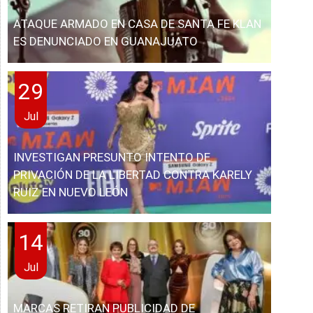
ATAQUE ARMADO EN CASA DE SANTA FE KLAN
ES DENUNCIADO EN GUANAJUATO
29
Jul
INVESTIGAN PRESUNTO INTENTO DE
PRIVACIÓN DE LA LIBERTAD CONTRA KARELY
RUIZ EN NUEVO LEÓN
14
Jul
MARCAS RETIRAN PUBLICIDAD DE