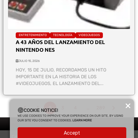
ENTRETENIMIENTO
TECNOLOGÍA
VIDEOJUEGOS
A 43 AÑOS DEL LANZAMIENTO DEL
NINTENDO NES
JULIO 15, 2026
HOY, 15 DE JULIO, RECORDAMOS UN HITO
IMPORTANTE EN LA HISTORIA DE LOS
#VIDEOJUEGOS, EL LANZAMIENTO DEL...
1
2
3
4
…
289
COOKIE NOTICE!
WE USE COOKIES TO IMPROVE YOUR EXPERIENCE ON OUR SITE. BY USING
OUR SITE YOU CONSENT TO COOKIES.
LEARN MORE
Accept
Copyright © 2025 Enfasis Comunicaciones. Derechos