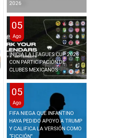
2026
05
Ago
INICIA LA LEAGUES CUP 2026
CON PARTICIPACIÓN DE
CLUBES MEXICANOS
05
Ago
FIFA NIEGA QUE INFANTINO
HAYA PEDIDO APOYO A TRUMP
Y CALIFICA LA VERSIÓN COMO
“FICCIÓN”