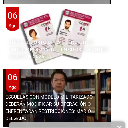
06
Ago
ESTE ES EL COSTO DE LA LICENCIA DE
CONDUCIR PERMANENTE EN CDMX DURANTE
AGOSTO DE 2026
06
Ago
ESCUELAS CON MODELO MILITARIZADO
DEBERÁN MODIFICAR SU OPERACIÓN O
ENFRENTARÁN RESTRICCIONES: MARIO
DELGADO