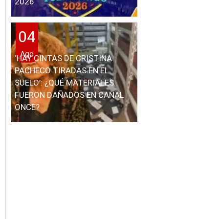
2026
04
Ago
‘HAY CINTAS DE CRISTINA
PACHECO TIRADAS EN EL
SUELO’: ¿QUÉ MATERIALES
FUERON DAÑADOS EN CANAL
ONCE?