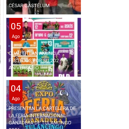
CÉSAR GASTÉLUM
05
Ago
CUAUTITLÁN ANUNCIA
FESTEJOS POR SU 202
ANIVERSARIO
04
Ago
PRESENTAN LA CARTELERA DE
LA FERIA INTERNACIONAL
GANADERA DE TULANCINGO