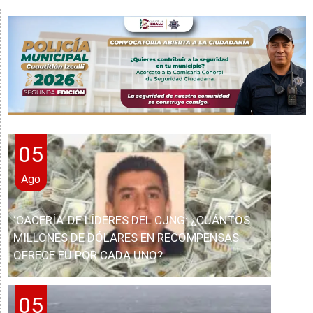
05
Ago
‘CACERÍA’ DE LÍDERES DEL CJNG: ¿CUÁNTOS
MILLONES DE DÓLARES EN RECOMPENSAS
OFRECE EU POR CADA UNO?
05