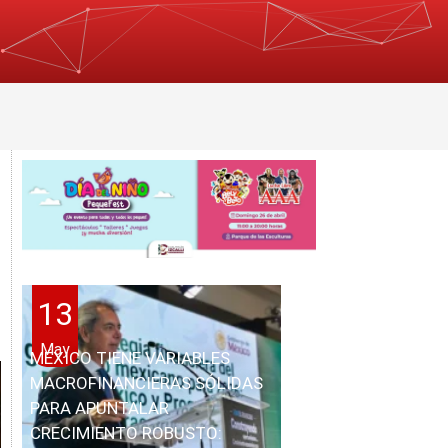
13
May
MÉXICO TIENE VARIABLES
MACROFINANCIERAS SÓLIDAS
PARA APUNTALAR
CRECIMIENTO ROBUSTO: