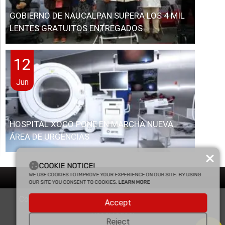
GOBIERNO DE NAUCALPAN SUPERA LOS 4 MIL
LENTES GRATUITOS ENTREGADOS
12
Jun
HOSPITAL XOCO PONE EN MARCHA NUEVA
ÁREA DE URGENCIAS
COOKIE NOTICE!
WE USE COOKIES TO IMPROVE YOUR EXPERIENCE ON OUR SITE. BY USING
OUR SITE YOU CONSENT TO COOKIES.
LEARN MORE
Copyright © 2025 Enfasis Comunicaciones. Derechos
Accept
Reservados.
Reject