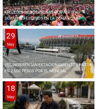
FALLECEN DOS PERSONAS POR ASFIXIA
DURANTE FESTEJOS EN LA ZONA ROSA
29
May
VECINOS RENTAN ESTACIONAMIENTOS HASTA
EN 2,500 PESOS POR EL MUNDIAL
18
May