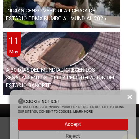
INICIAN CENSO VEHICULAR CERCA DEL
ESTADIO CDMX RUMBO AL MUNDIAL 2026
11
May
A 30 DÍAS DEL MUNDIAL, CRECEN LOS
SEÑALAMIENTOS POR LA REMODELACIÓN DEL
ESTADIO BANORTE
COOKIE NOTICE!
WE USE COOKIES TO IMPROVE YOUR EXPERIENCE ON OUR SITE. BY USING
OUR SITE YOU CONSENT TO COOKIES.
LEARN MORE
Copyright © 2025 Enfasis Comunicaciones. Derechos
Accept
Reservados.
Reject