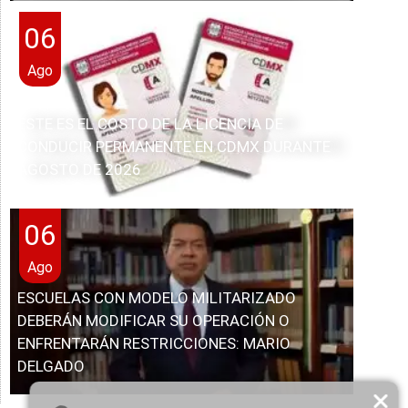
06
Ago
ESTE ES EL COSTO DE LA LICENCIA DE
CONDUCIR PERMANENTE EN CDMX DURANTE
AGOSTO DE 2026
06
Ago
ESCUELAS CON MODELO MILITARIZADO
DEBERÁN MODIFICAR SU OPERACIÓN O
ENFRENTARÁN RESTRICCIONES: MARIO
DELGADO