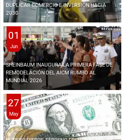
DUPLICAR COMERCIO E INVERSIÓN HACIA
2030
01
Jun
SHEINBAUM INAUGURA LA PRIMERA FASE DE
REMODELACIÓN DEL AICM RUMBO AL
MUNDIAL 2026
27
May
EL PESO PIERDE TERRENO FRENTE AL DÓLAR