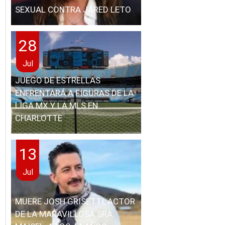
SEXUAL CONTRA JARED LETO
28
Jul
JUEGO DE ESTRELLAS
ENFRENTARÁ A FIGURAS DE LA
LIGA MX Y LA MLS EN
CHARLOTTE
13
Jul
MUERE JOSH GRISETTI, ACTOR
DE LA MARAVILLOSA SRA.