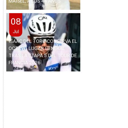
MAISEL, A LOS 44 AÑOS
08
Jul
ISAAC DEL TORO CONSERVA EL
OCTAVO LUGAR GENERAL
TRAS LA ETAPA 5 DEL TOUR DE
FRANCIA 2026