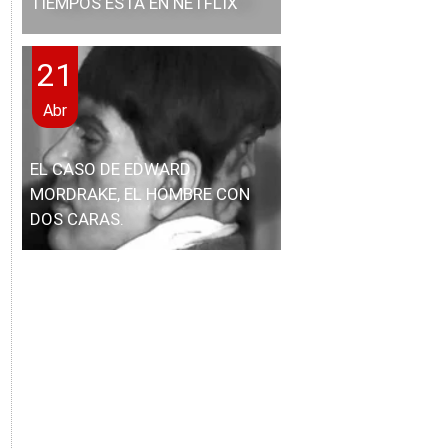
TIEMPOS ESTÁ EN NETFLIX
21
Abr
EL CASO DE EDWARD
MORDRAKE, EL HOMBRE CON
DOS CARAS.