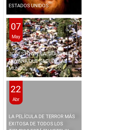
ESTADOS UNIDOS
07
May
JONESTOWN: LA TRAGEDIA EN
GUYANA QUE SACUDIÓ AL
MUNDO
22
Abr
LA PELÍCULA DE TERROR MÁS
EXITOSA DE TODOS LOS