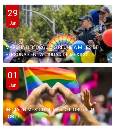
29
Jun
MARCHA DEL ORGULLO REÚNE A MILES DE
PERSONAS EN LA CIUDAD DE MÉXICO
01
Jun
INICIA EN MÉXICO EL MES DEL ORGULLO
LGBT+