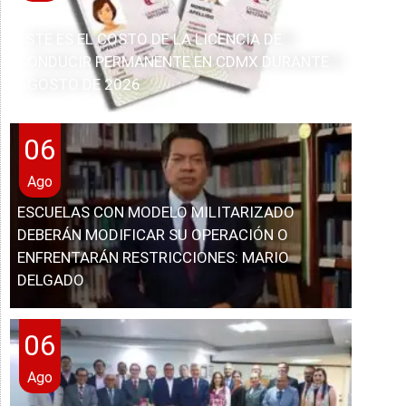
ESTE ES EL COSTO DE LA LICENCIA DE
CONDUCIR PERMANENTE EN CDMX DURANTE
AGOSTO DE 2026
06
Ago
ESCUELAS CON MODELO MILITARIZADO
DEBERÁN MODIFICAR SU OPERACIÓN O
ENFRENTARÁN RESTRICCIONES: MARIO
DELGADO
06
Ago