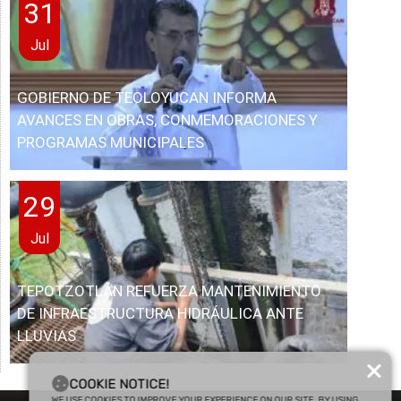
31
Jul
GOBIERNO DE TEOLOYUCAN INFORMA
AVANCES EN OBRAS, CONMEMORACIONES Y
PROGRAMAS MUNICIPALES
29
Jul
TEPOTZOTLÁN REFUERZA MANTENIMIENTO
DE INFRAESTRUCTURA HIDRÁULICA ANTE
LLUVIAS
COOKIE NOTICE!
WE USE COOKIES TO IMPROVE YOUR EXPERIENCE ON OUR SITE. BY USING