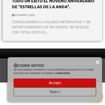
TODO UN ÉXITO EL NOVENO ANIVERSARIO
DE "ESTRELLAS DE LA ANDA".
DICIEMBRE 7, 2024
CONSOLIDANDO LA CALIDAD INFORMATIVA Y DE
ENTRETENIMIENTO DE GR MEDIOS, SE REALIZÓ
CON TOTAL ÉXITO EL...
Copyright © 2025 Enfasis Comunicaciones. Derechos
COOKIE NOTICE!
Reservados.
WE USE COOKIES TO IMPROVE YOUR EXPERIENCE ON OUR SITE. BY USING
OUR SITE YOU CONSENT TO COOKIES.
LEARN MORE
Accept
Reject