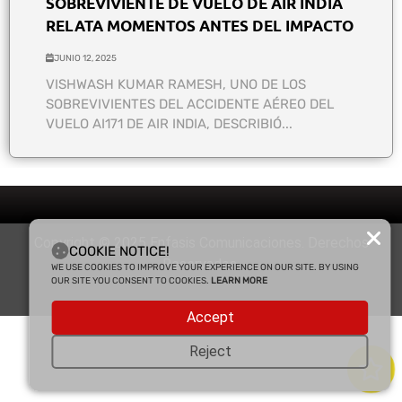
SOBREVIVIENTE DE VUELO DE AIR INDIA
RELATA MOMENTOS ANTES DEL IMPACTO
JUNIO 12, 2025
VISHWASH KUMAR RAMESH, UNO DE LOS
SOBREVIVIENTES DEL ACCIDENTE AÉREO DEL
VUELO AI171 DE AIR INDIA, DESCRIBIÓ...
Copyright © 2025 Enfasis Comunicaciones. Derechos
COOKIE NOTICE!
Reservados.
WE USE COOKIES TO IMPROVE YOUR EXPERIENCE ON OUR SITE. BY USING
OUR SITE YOU CONSENT TO COOKIES.
LEARN MORE
Accept
Reject