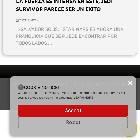
LA FUERZA ES INTENSA EN ESTE, JEDI
SURVIVOR PARECE SER UN ÉXITO
MAYO 1, 2023
-SALVADOR SOLIS. STAR WARS ES AHORA UNA
FRANQUICIA QUE SE PUEDE ENCONTRAR POR
TODOS LADOS,...
Copyright © 2025 Enfasis Comunicaciones. Derechos
COOKIE NOTICE!
Reservados.
WE USE COOKIES TO IMPROVE YOUR EXPERIENCE ON OUR SITE. BY USING
OUR SITE YOU CONSENT TO COOKIES.
LEARN MORE
Accept
Reject