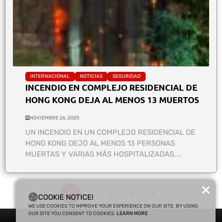
INTERNACIONAL
NOTICIAS
SEGURIDAD
INCENDIO EN COMPLEJO RESIDENCIAL DE
HONG KONG DEJA AL MENOS 13 MUERTOS
NOVIEMBRE 26, 2025
UN INCENDIO EN UN COMPLEJO RESIDENCIAL DE
HONG KONG DEJÓ AL MENOS 13 PERSONAS
MUERTAS Y VARIAS MÁS HOSPITALIZADAS,...
1
2
3
4
COOKIE NOTICE!
WE USE COOKIES TO IMPROVE YOUR EXPERIENCE ON OUR SITE. BY USING
OUR SITE YOU CONSENT TO COOKIES.
LEARN MORE