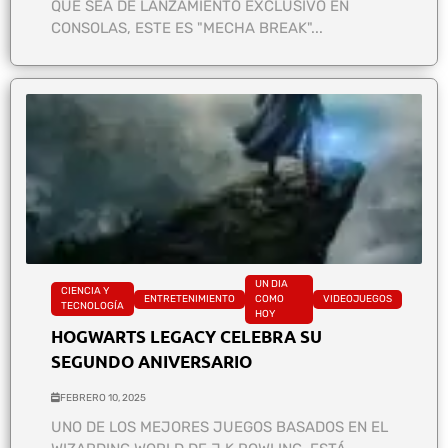
QUE SEA DE LANZAMIENTO EXCLUSIVO EN
CONSOLAS, ESTE ES "MECHA BREAK"...
UN DIA
CIENCIA Y
ENTRETENIMIENTO
COMO
VIDEOJUEGOS
TECNOLOGÍA
HOY
HOGWARTS LEGACY CELEBRA SU
SEGUNDO ANIVERSARIO
FEBRERO 10, 2025
UNO DE LOS MEJORES JUEGOS BASADOS EN EL