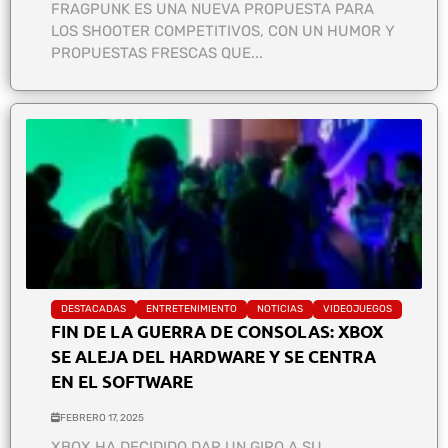
FRAGPUNK ES UNA NUEVA PROPUESTA PARA
LOS SHOOTER COMPETITIVOS, CON UN HUMOR Y
PROPUESTAS FRESCAS QUE...
DESTACADAS
ENTRETENIMIENTO
NOTICIAS
VIDEOJUEGOS
FIN DE LA GUERRA DE CONSOLAS: XBOX
SE ALEJA DEL HARDWARE Y SE CENTRA
EN EL SOFTWARE
FEBRERO 17, 2025
XBOX HA DECIDIDO DAR UN GIRO A SU