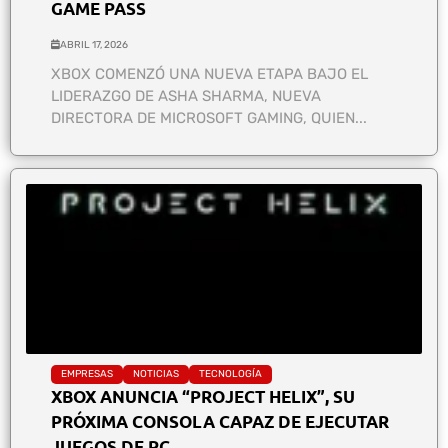
GAME PASS
ABRIL 17, 2026
XBOX COMENZÓ UNA NUEVA ETAPA BAJO EL
LIDERAZGO DE ASHA SHARMA, NUEVA
DIRECTORA DE MICROSOFT GAMING, QUIEN...
EMPRESAS
NOTICIAS
TECNOLOGÍA
XBOX ANUNCIA “PROJECT HELIX”, SU
PRÓXIMA CONSOLA CAPAZ DE EJECUTAR
JUEGOS DE PC