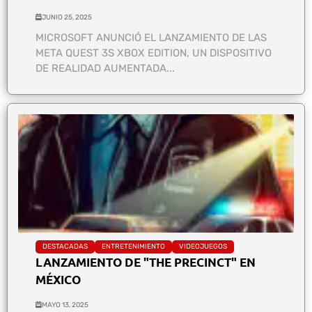
JUNIO 25, 2025
MICROSOFT ANUNCIÓ EL LANZAMIENTO DE LAS
META QUEST 3S XBOX EDITION, UN DISPOSITIVO
DE REALIDAD AUMENTADA...
DESTACADAS
ENTRETENIMIENTO
VIDEOJUEGOS
LANZAMIENTO DE "THE PRECINCT" EN
MÉXICO
MAYO 13, 2025