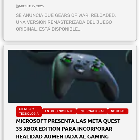
AGOSTO 27, 2025
SE ANUNCIA QUE GEARS OF WAR: RELOADED,
UNA VERSIÓN REMASTERIZADA DEL JUEGO
ORIGINAL, ESTÁ DISPONIBLE...
CIENCIA Y
ENTRETENIMIENTO
INTERNACIONAL
NOTICIAS
TECNOLOGÍA
MICROSOFT PRESENTA LAS META QUEST
3S XBOX EDITION PARA INCORPORAR
REALIDAD AUMENTADA AL GAMING