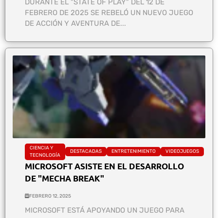
DURANTE EL "STATE OF PLAY" DEL 12 DE
FEBRERO DE 2025 SE REBELÓ UN NUEVO JUEGO
DE ACCIÓN Y AVENTURA DE...
CIENCIA Y
DESTACADAS
ENTRETENIMIENTO
VIDEOJUEGOS
TECNOLOGÍA
MICROSOFT ASISTE EN EL DESARROLLO
DE "MECHA BREAK"
FEBRERO 12, 2025
MICROSOFT ESTÁ APOYANDO UN JUEGO PARA