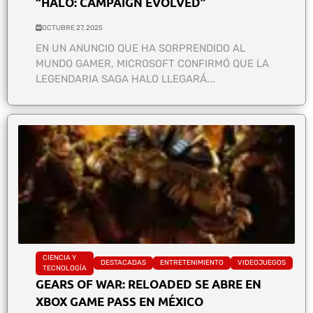
“HALO: CAMPAIGN EVOLVED”
OCTUBRE 27, 2025
EN UN ANUNCIO QUE HA SORPRENDIDO AL
MUNDO GAMER, MICROSOFT CONFIRMÓ QUE LA
LEGENDARIA SAGA HALO LLEGARÁ...
CIENCIA Y
DESTACADAS
ENTRETENIMIENTO
VIDEOJUEGOS
TECNOLOGÍA
GEARS OF WAR: RELOADED SE ABRE EN
XBOX GAME PASS EN MÉXICO