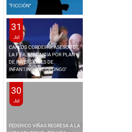
“FICCIÓN”
31
Jul
CARLOS CORDEIRO, ASESOR DE
LA FIFA, RENUNCIA POR PLAN
DE INVERSIONES DE
INFANTINO: ‘ME OPONGO’
30
Jul
FEDERICO VIÑAS REGRESA A LA