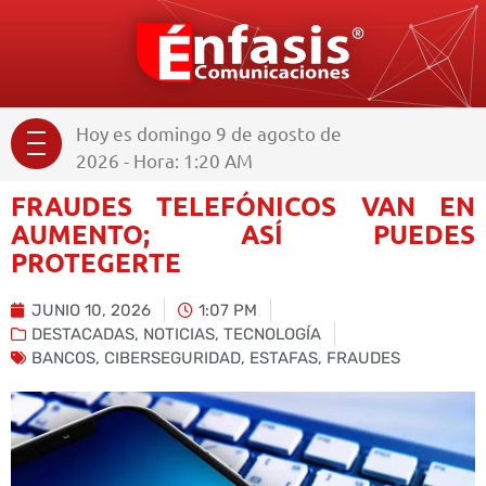
Hoy es domingo 9 de agosto de
2026 - Hora: 1:20 AM
FRAUDES TELEFÓNICOS VAN EN
AUMENTO; ASÍ PUEDES
PROTEGERTE
JUNIO 10, 2026
1:07 PM
DESTACADAS
,
NOTICIAS
,
TECNOLOGÍA
BANCOS
,
CIBERSEGURIDAD
,
ESTAFAS
,
FRAUDES