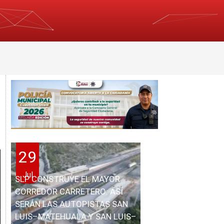
29
Jul
SLP CONSTRUYE EL MAYOR
CORREDOR CARRETERO: ASÍ
SERÁN LAS AUTOPISTAS SAN
LUIS–MATEHUALA Y SAN LUIS–