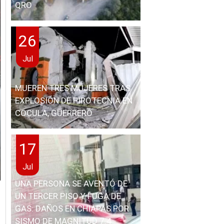
QRO
26
Jul
MUEREN TRES MUJERES TRAS
EXPLOSIÓN DE PIROTECNIA EN
COCULA, GUERRERO
17
Jul
UNA PERSONA SE AVENTÓ DE
UN TERCER PISO Y FUGA DE
GAS: DAÑOS EN CHIAPAS POR
SISMO DE MAGNITUD 7.4