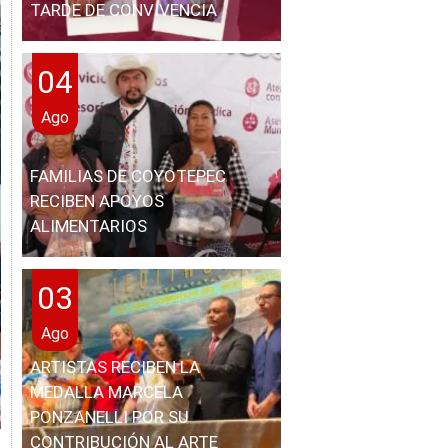
TARDE DE CONVIVENCIA
04
Ago
FAMILIAS DE COYOTEPEC
RECIBEN APOYOS
ALIMENTARIOS
03
Ago
ARTISTAS RECIBEN LA
MEDALLA MARCELA
PONZANELLI POR SU
CONTRIBUCIÓN AL ARTE