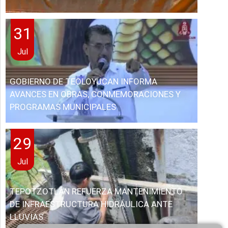
31
Jul
GOBIERNO DE TEOLOYUCAN INFORMA
AVANCES EN OBRAS, CONMEMORACIONES Y
PROGRAMAS MUNICIPALES
29
Jul
TEPOTZOTLÁN REFUERZA MANTENIMIENTO
DE INFRAESTRUCTURA HIDRÁULICA ANTE
LLUVIAS