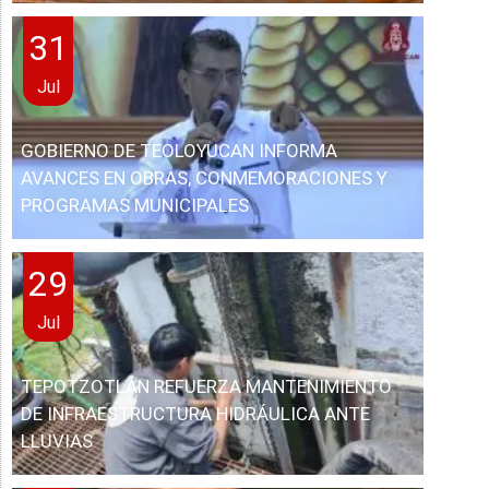
31
Jul
GOBIERNO DE TEOLOYUCAN INFORMA
AVANCES EN OBRAS, CONMEMORACIONES Y
PROGRAMAS MUNICIPALES
29
Jul
TEPOTZOTLÁN REFUERZA MANTENIMIENTO
DE INFRAESTRUCTURA HIDRÁULICA ANTE
LLUVIAS