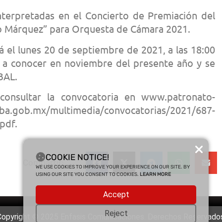
interpretadas en el Concierto de Premiación del
o Márquez” para Orquesta de Cámara 2021.
rá el lunes 20 de septiembre de 2021, a las 18:00
rá a conocer en noviembre del presente año y se
BAL.
onsultar la convocatoria en www.patronato-
b.mx/multimedia/convocatorias/2021/687-
pdf.
COOKIE NOTICE!
Compartir:
WE USE COOKIES TO IMPROVE YOUR EXPERIENCE ON OUR SITE. BY
USING OUR SITE YOU CONSENT TO COOKIES.
LEARN MORE
Accept
Reject
Copyright © 2025 Enfasis Comunicaciones. Derechos Reservados