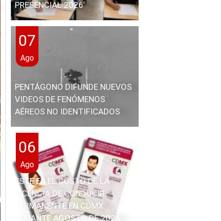
PRESENCIAL 2026
07
Ago
PENTÁGONO DIFUNDE NUEVOS
VIDEOS DE FENÓMENOS
AÉREOS NO IDENTIFICADOS
06
Ago
ESTE ES EL COSTO DE LA
LICENCIA DE CONDUCIR
PERMANENTE EN CDMX
DURANTE AGOSTO DE 2026