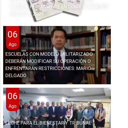
CONDUCIR PERMANENTE EN CDMX DURANTE
AGOSTO DE 2026
06
Ago
ESCUELAS CON MODELO MILITARIZADO
DEBERÁN MODIFICAR SU OPERACIÓN O
ENFRENTARÁN RESTRICCIONES: MARIO
DELGADO
06
Ago
LECHE PARA EL BIENESTAR Y TRIBUNAL