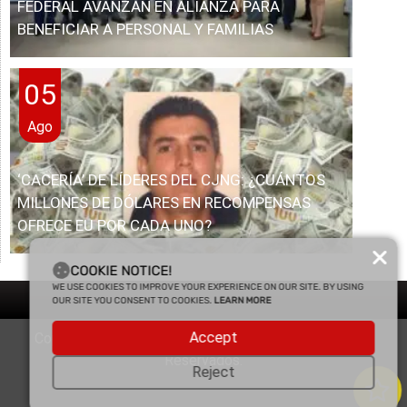
FEDERAL AVANZAN EN ALIANZA PARA
BENEFICIAR A PERSONAL Y FAMILIAS
05
Ago
‘CACERÍA’ DE LÍDERES DEL CJNG: ¿CUÁNTOS
MILLONES DE DÓLARES EN RECOMPENSAS
OFRECE EU POR CADA UNO?
COOKIE NOTICE!
WE USE COOKIES TO IMPROVE YOUR EXPERIENCE ON OUR SITE. BY USING
OUR SITE YOU CONSENT TO COOKIES.
LEARN MORE
Accept
Copyright © 2025 Enfasis Comunicaciones. Derechos
Reservados.
Reject