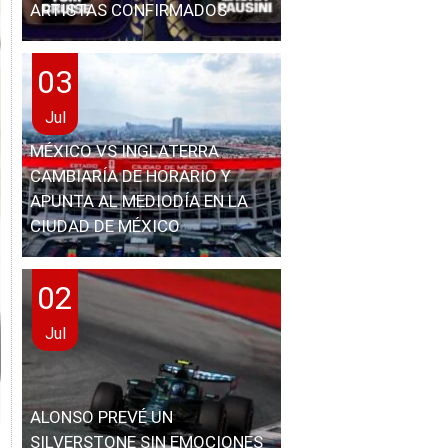
ARTISTAS CONFIRMADOS
03
Jul
MÉXICO VS INGLATERRA
CAMBIARÍA DE HORARIO Y
APUNTA AL MEDIODÍA EN LA
CIUDAD DE MÉXICO
02
Jul
ALONSO PREVÉ UN
SILVERSTONE SIN EMOCIONES