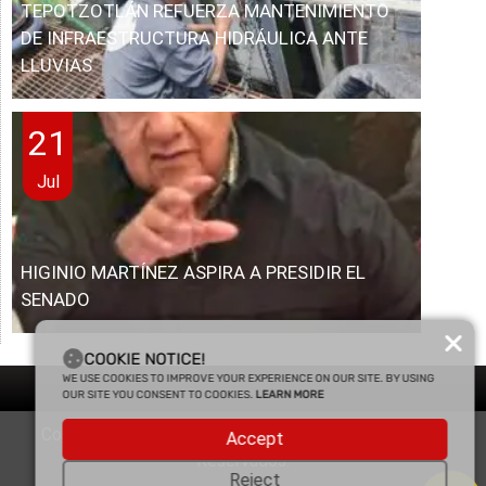
TEPOTZOTLÁN REFUERZA MANTENIMIENTO
DE INFRAESTRUCTURA HIDRÁULICA ANTE
LLUVIAS
21
Jul
HIGINIO MARTÍNEZ ASPIRA A PRESIDIR EL
SENADO
COOKIE NOTICE!
WE USE COOKIES TO IMPROVE YOUR EXPERIENCE ON OUR SITE. BY USING
OUR SITE YOU CONSENT TO COOKIES.
LEARN MORE
Copyright © 2025 Enfasis Comunicaciones. Derechos
Accept
Reservados.
Reject