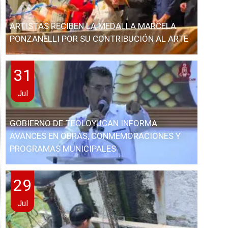
ARTISTAS RECIBEN LA MEDALLA MARCELA
PONZANELLI POR SU CONTRIBUCIÓN AL ARTE
31
Jul
GOBIERNO DE TEOLOYUCAN INFORMA
AVANCES EN OBRAS, CONMEMORACIONES Y
PROGRAMAS MUNICIPALES
29
Jul