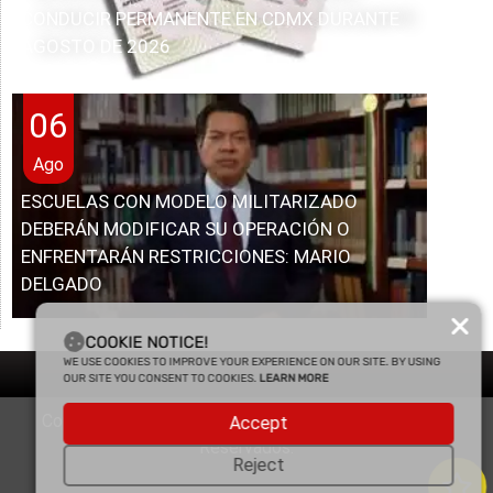
CONDUCIR PERMANENTE EN CDMX DURANTE
AGOSTO DE 2026
06
Ago
ESCUELAS CON MODELO MILITARIZADO
DEBERÁN MODIFICAR SU OPERACIÓN O
ENFRENTARÁN RESTRICCIONES: MARIO
DELGADO
COOKIE NOTICE!
WE USE COOKIES TO IMPROVE YOUR EXPERIENCE ON OUR SITE. BY USING
OUR SITE YOU CONSENT TO COOKIES.
LEARN MORE
Copyright © 2025 Enfasis Comunicaciones. Derechos
Accept
Reservados.
Reject