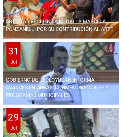
ARTISTAS RECIBEN LA MEDALLA MARCELA
PONZANELLI POR SU CONTRIBUCIÓN AL ARTE
31
Jul
GOBIERNO DE TEOLOYUCAN INFORMA
AVANCES EN OBRAS, CONMEMORACIONES Y
PROGRAMAS MUNICIPALES
29
Jul