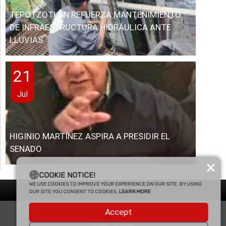
TEPOTZOTLÁN REFUERZA MANTENIMIENTO
DE INFRAESTRUCTURA HIDRÁULICA ANTE
LLUVIAS
21
Jul
HIGINIO MARTÍNEZ ASPIRA A PRESIDIR EL
SENADO
COOKIE NOTICE!
WE USE COOKIES TO IMPROVE YOUR EXPERIENCE ON OUR SITE. BY USING
OUR SITE YOU CONSENT TO COOKIES.
LEARN MORE
Copyright © 2025 Enfasis Comunicaciones. Derechos
Accept
Reservados.