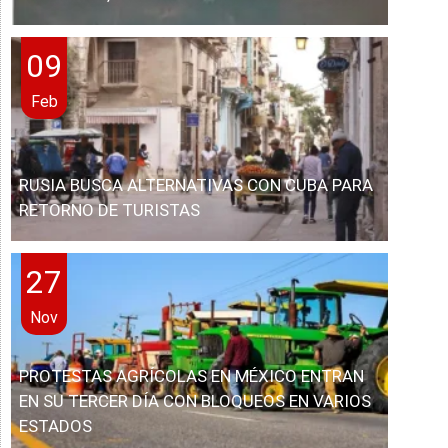
09
Feb
RUSIA BUSCA ALTERNATIVAS CON CUBA PARA
RETORNO DE TURISTAS
27
Nov
PROTESTAS AGRÍCOLAS EN MÉXICO ENTRAN
EN SU TERCER DÍA CON BLOQUEOS EN VARIOS
ESTADOS