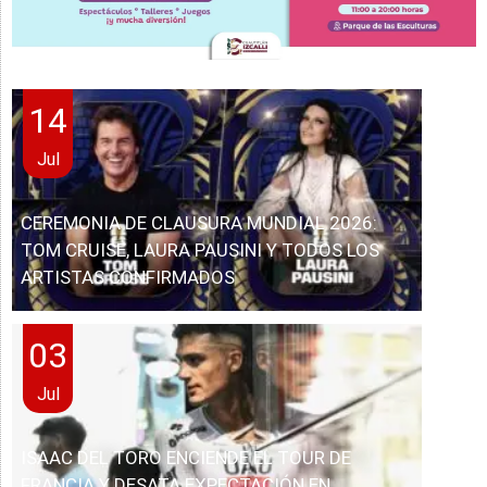
14
Jul
CEREMONIA DE CLAUSURA MUNDIAL 2026:
TOM CRUISE, LAURA PAUSINI Y TODOS LOS
ARTISTAS CONFIRMADOS
03
Jul
ISAAC DEL TORO ENCIENDE EL TOUR DE
FRANCIA Y DESATA EXPECTACIÓN EN