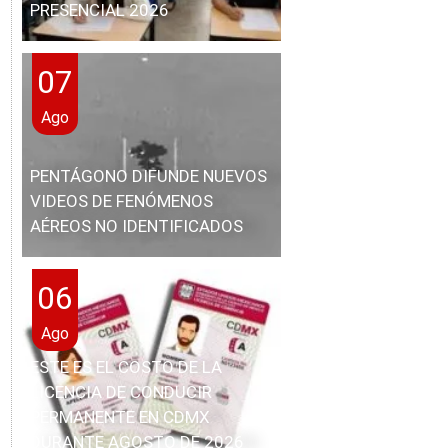
PRESENCIAL 2026
07
Ago
PENTÁGONO DIFUNDE NUEVOS
VIDEOS DE FENÓMENOS
AÉREOS NO IDENTIFICADOS
06
Ago
ESTE ES EL COSTO DE LA
LICENCIA DE CONDUCIR
PERMANENTE EN CDMX
DURANTE AGOSTO DE 2026