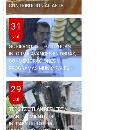
CONTRIBUCIÓN AL ARTE
31
Jul
GOBIERNO DE TEOLOYUCAN
INFORMA AVANCES EN OBRAS,
CONMEMORACIONES Y
PROGRAMAS MUNICIPALES
29
Jul
TEPOTZOTLÁN REFUERZA
MANTENIMIENTO DE
INFRAESTRUCTURA