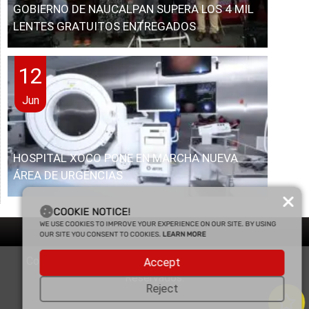
GOBIERNO DE NAUCALPAN SUPERA LOS 4 MIL
LENTES GRATUITOS ENTREGADOS
12
Jun
HOSPITAL XOCO PONE EN MARCHA NUEVA
ÁREA DE URGENCIAS
COOKIE NOTICE!
WE USE COOKIES TO IMPROVE YOUR EXPERIENCE ON OUR SITE. BY USING
OUR SITE YOU CONSENT TO COOKIES.
LEARN MORE
Copyright © 2025 Enfasis Comunicaciones. Derechos
Accept
Reservados.
Reject