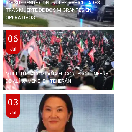
ICE SUSPENDE CONTROLES VEHICULARES
TRAS MUERTE DE DOS MIGRANTES EN
OPERATIVOS
06
Jul
MULTITUD ACOMPAÑA EL CORTEJO FÚNEBRE
DE ALÍ JAMENEI EN TEHERÁN
03
Jul