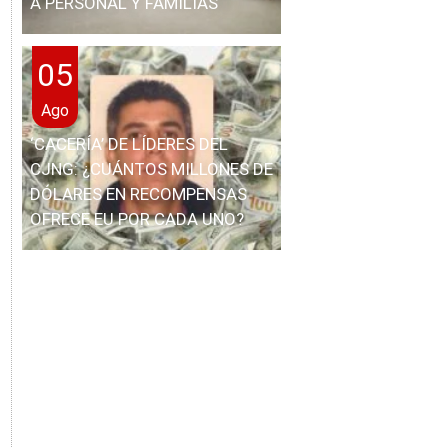
A PERSONAL Y FAMILIAS
05
Ago
‘CACERÍA’ DE LÍDERES DEL
CJNG: ¿CUÁNTOS MILLONES DE
DÓLARES EN RECOMPENSAS
OFRECE EU POR CADA UNO?