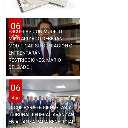
DURANTE AGOSTO DE 2026
06
ESCUELAS CON MODELO
Ago
MILITARIZADO DEBERÁN
MODIFICAR SU OPERACIÓN O
ENFRENTARÁN
RESTRICCIONES: MARIO
DELGADO
06
Ago
LECHE PARA EL BIENESTAR Y
TRIBUNAL FEDERAL AVANZAN
EN ALIANZA PARA BENEFICIAR