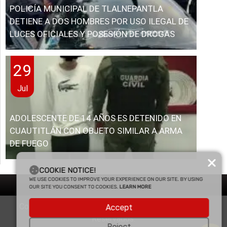
POLICÍA MUNICIPAL DE TLALNEPANTLA
DETIENE A DOS HOMBRES POR USO ILEGAL DE
LUCES OFICIALES Y POSESIÓN DE DROGAS
29
Jul
ADOLESCENTE DE 14 AÑOS ES DETENIDO EN
CUAUTITLÁN CON OBJETO SIMILAR A ARMA
DE FUEGO
COOKIE NOTICE!
WE USE COOKIES TO IMPROVE YOUR EXPERIENCE ON OUR SITE. BY USING
OUR SITE YOU CONSENT TO COOKIES.
LEARN MORE
Copyright © 2025 Enfasis Comunicaciones. Derechos
Accept
Reservados.
Reject