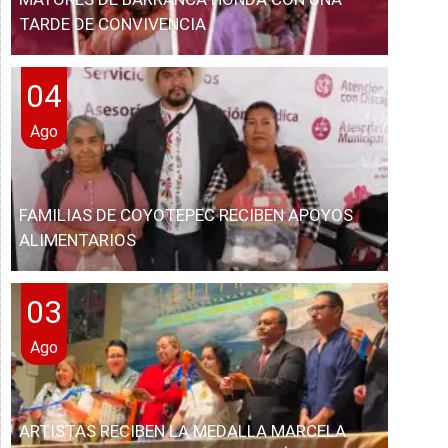
TARDE DE CONVIVENCIA
04
Ago
FAMILIAS DE COYOTEPEC RECIBEN APOYOS
ALIMENTARIOS
03
Ago
ARTISTAS RECIBEN LA MEDALLA MARCELA