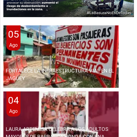
05
Ago
FORTALECE LA INFRAESTRUCTURA VIAL EN EL
JAGÜEY
04
Ago
LAURA ARTEMISA CELEBRA A LOS ADULTOS
MAYORES DE BARRANCA HONDA CON UNA